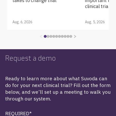
takes to change that
important tec
erreichbar
Reis
Rückführ
hrzeug-
clinical trials
ung
und
en
Kleinbusd
ienste
Aug. 6, 2026
Aug. 5, 2026
Betreuung von
Kindern oder
Haustieren
<
>
Request a demo
„Ohne Ihre Entschlossenheit, Herausforderungen
zu meistern, Ihre Fähigkeit, Probleme zu lösen, und
Ihre Flexibilität, auf die Bedürfnisse unserer
Ready to learn more about what Suvoda can
Patienten einzugehen, hätten wir diesen
bedeutsamen Meilenstein nicht erreichen können!“
do for your next clinical trial? Fill out the form
– Kundentestimonial
below, and we’ll set up a meeting to walk you
through our system.
REQUIRED*