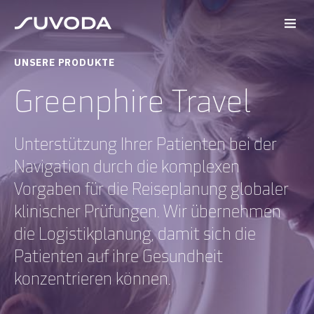
UNSERE PRODUKTE
Greenphire Travel
Unterstützung Ihrer Patienten bei der
Navigation durch die komplexen
Vorgaben für die Reiseplanung globaler
klinischer Prüfungen. Wir übernehmen
die Logistikplanung, damit sich die
Patienten auf ihre Gesundheit
konzentrieren können.