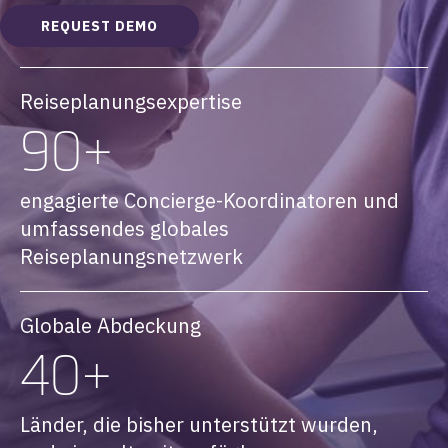
REQUEST DEMO
Reiseplanungsexpertise
90+
engagierte Concierge-Koordinatoren und
umfassendes globales
Reiseplanungsnetzwerk
Globale Abdeckung
40+
Länder, die bisher unterstützt wurden,