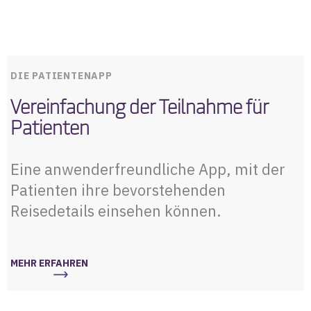
Muttersprachler
Erstattungsmanagement
Unterstützung für Patienten und
Betreuer
DIE PATIENTENAPP
Unterstützung bei kognitiver
Vereinfachung der Teilnahme für
Behinderung
Patienten
Unterstützung bei
Mobilitätsstörungen
Eine anwenderfreundliche App, mit der
Patienten ihre bevorstehenden
Reisedetails einsehen können.
Umfassende Reise-, Logistik- und
Finanzdienstleistungen
MEHR ERFAHREN
Reiseplanu
Patientenz
Internation
Spezialdien
ng
ahlungen
ale
stleistunge
Dienstleist
n