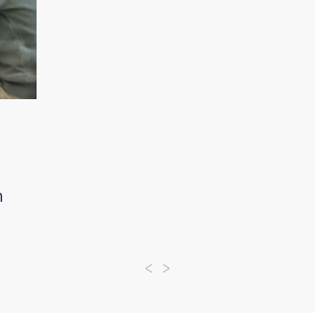
:
n
<
>