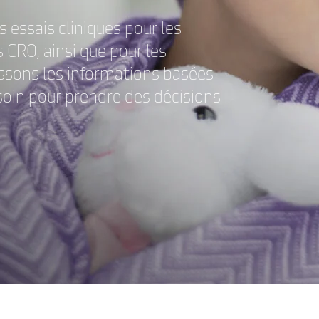
s essais cliniques pour les
s CRO, ainsi que pour les
issons les informations basées
soin pour prendre des décisions