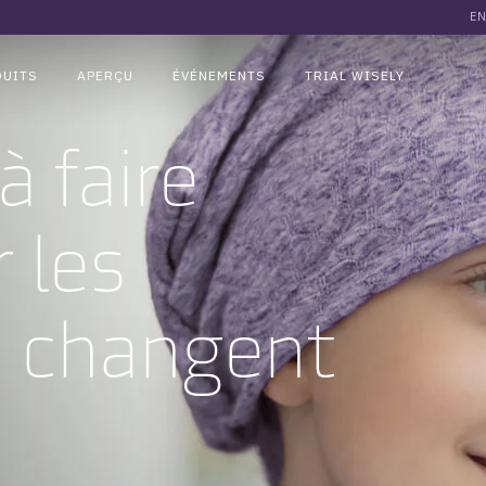
EN
DUITS
APERÇU
ÉVÉNEMENTS
TRIAL WISELY
à faire
 les
i changent