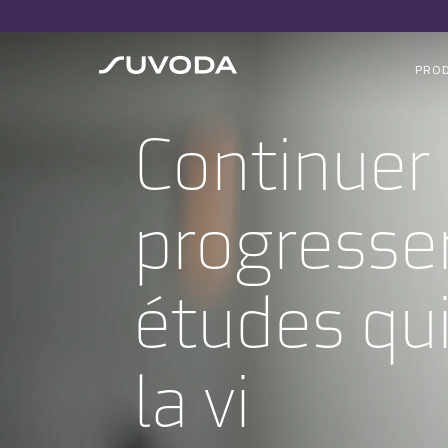
PRO
Continuer 
progresser
études qu
la vi