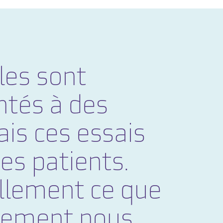
lles sont
ntés à des
ais ces essais
es patients.
llement ce que
ndement nous