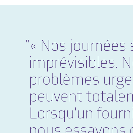
« Nos journées so
imprévisibles.
problèmes urgen
peuvent totalem
Lorsqu'un four
nous essayons d