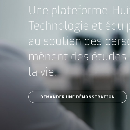
Une plateforme. Huit
Technologie et équi
au soutien des pers
mènent des études 
la vie.
DEMANDER UNE DÉMONSTRATION