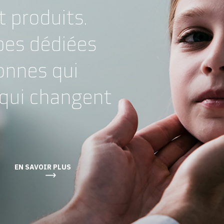
 produits.
pes dédiées
onnes qui
qui changent
EN SAVOIR PLUS