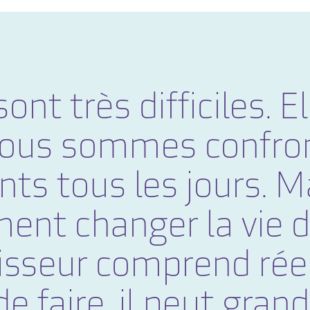
nt très difficiles. E
 Nous sommes confro
ts tous les jours. M
ent changer la vie d
nisseur comprend rée
e faire, il peut gra