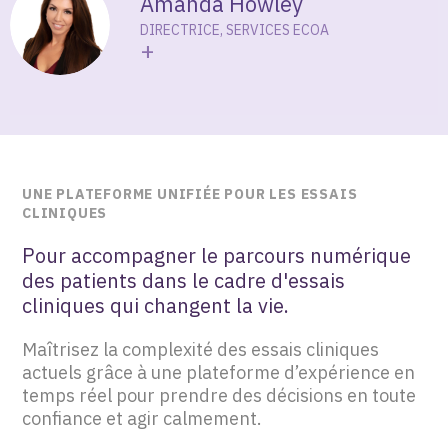
Amanda Howley
au centre via un flux de travail partagé avec notre
réduisent la saisie manuelle des données dans les
DIRECTRICE, SERVICES ECOA
système IRT est gérée par un téléchargement
centres, créant ainsi une source unique et
+
simple et sécurisé avec un code QR. C’est une
permanente de vérité. Cela réduit les erreurs,
façon élégante de donner aux patients une
augmente la précision et l’intégrité des données
meilleure expérience d’essais cliniques et de
et offre une visibilité en temps réel des données
produire des données de résultats de meilleure
des patients qui peuvent éclairer
qualité.
l’approvisionnement en médicaments.
UNE PLATEFORME UNIFIÉE POUR LES ESSAIS
CLINIQUES
Pour accompagner le parcours numérique
des patients dans le cadre d'essais
cliniques qui changent la vie.
Maîtrisez la complexité des essais cliniques
actuels grâce à une plateforme d’expérience en
temps réel pour prendre des décisions en toute
confiance et agir calmement.