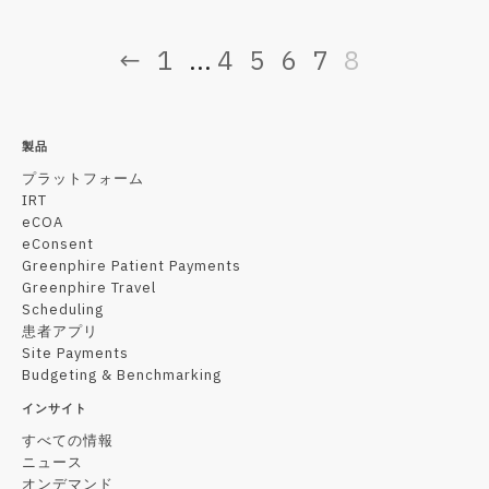
←
1
4
5
6
7
8
...
製品
プラットフォーム
IRT
eCOA
eConsent
Greenphire Patient Payments
Greenphire Travel
Scheduling
患者アプリ
Site Payments
Budgeting & Benchmarking
インサイト
すべての情報
ニュース
オンデマンド