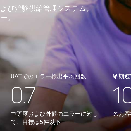
および治験供給管理システム。
ター。
UATでのエラー検出平均回数
納期遵
0.7
1
中等度および外観のエラーに対し
のお客
て、目標は5件以下