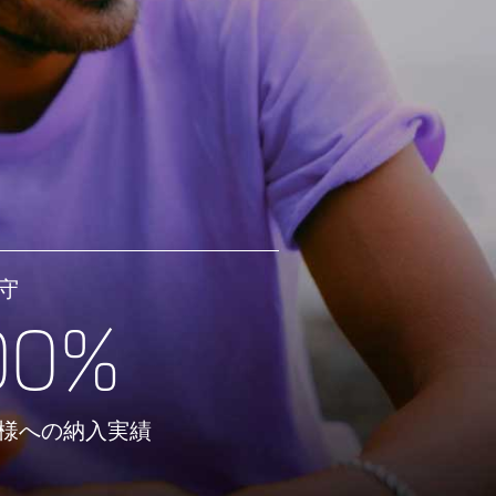
守
00%
様への納入実績