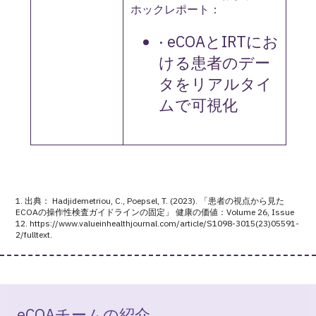
ホックレポート：
· eCOAとIRTにお
ける患者のデー
タをリアルタイ
ムで可視化
特許取得済みアーキテクチャ
直感的なインターフェース
パワフルなレポート機能
臨床試験の専門家と患者にとって、
Suvoda IRT
Suvoda eCOA
のプリセットレポートとア
および
IRT
は、当社の単一
1. 出典： Hadjidemetriou, C., Poepsel, T. (2023). 「患者の視点から見た
ECOAの操作性検査ガイドラインの固定」 健康の価値：Volume 26, Issue
の臨床試験技術プラットフォームに基
eCOA
ドホックレポートにより、リアルタイ
をシンプルにするデジタル体験。
12. https://www.valueinhealthjournal.com/article/S1098-3015(23)05591-
づき、転帰データの収集と提出を簡素
ムに
eCOA
ステータスを
把握
。
2/fulltext.
試験チームや施設チーム、そして患者の方々は、
化します 。
RWS Life Sciences
が実施した操作性テストを通し
特定の国、治験実施施設、または患者がeCOA
の要
て検証された、直感的かつ操作しやすい優れた設
件をどのように順守しているかを確認する必要は
Suvoda eCOA
および
IRT
の管理アクティビティは、
1
計のユーザー体験を実感できます。
これは、当社
ありますか？ 院内または自宅のすべての
eCOA
デバ
試験ユーザーや施設ユーザーに対して、単一の統
の実証済みのIRT
システムの最小限の外観と感触、
イスのアクティブ化、バッテリーレベル、および
eCOAチームの紹介
合インターフェイスで表示されます。お問い合せ