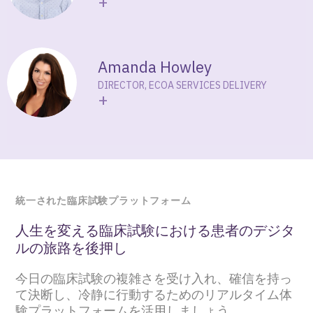
+
同じプラットフォーム上に構築されているため、
験体験を提供し、より質の高いアウトカムデータ
治験依頼者は施設での手動によるデータ入力を減
を得るための優れた方法です。
らし、常時接続された唯一の信頼できる情報源を
作成できます。これにより、エラーの削減、精度
およびデータインテグリティの向上、薬剤供給に
Amanda Howley
必要な情報を提供できる患者データをリアルタイ
DIRECTOR, ECOA SERVICES DELIVERY
ムに把握が可能となります。
+
統一された臨床試験プラットフォーム
人生を変える臨床試験における患者のデジタ
ルの旅路を後押し
今日の臨床試験の複雑さを受け入れ、確信を持っ
て決断し、冷静に行動するためのリアルタイム体
験プラットフォームを活用しましょう。