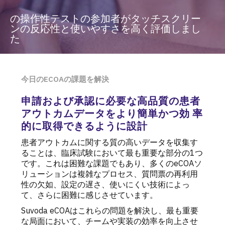
の操作性テストの参加者がタッチスクリー
ンの反応性と使いやすさを高く評価しまし
た
今日のECOAの課題を解決
申請および承認に必要な高品質の患者
アウトカムデータをより簡単かつ効 率
的に取得できるように設計
患者アウトカムに関する質の高いデータを収集す
ることは、臨床試験において最も重要な部分の1
つ
です。これは困難な課題でもあり、多くの
eCOA
ソ
リューションは複雑なプロセス、質問票の再利用
性の欠如、設定の遅さ、使いにくい技術によっ
て、さらに困難に感じさせています。
Suvoda eCOAはこれらの問題を解決し、最も重要
な局面において、チームや実装の効率を向上させ